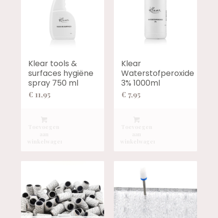
Klear tools &
Klear
surfaces hygiëne
Waterstofperoxide
spray 750 ml
3% 1000ml
€
11,95
€
7,95
Toevoegen
Toevoegen
aan
aan
winkelwagen
winkelwagen