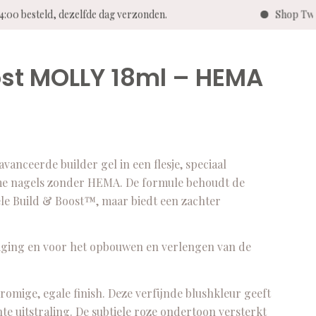
:00 besteld, dezelfde dag verzonden.
Shop Twent
ost MOLLY 18ml – HEMA
ceerde builder gel in een flesje, speciaal
ame nagels zonder HEMA. De formule behoudt de
ele Build & Boost™, maar biedt een zachter
teviging en voor het opbouwen en verlengen van de
romige, egale finish. Deze verfijnde blushkleur geeft
te uitstraling. De subtiele roze ondertoon versterkt