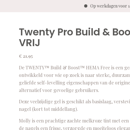
Op werkdagen voor 14
Twenty Pro Build & Bo
VRIJ
€
21,95
De TWENTY™ Build & Boost™ HEMA Free is een geavan
ontwikkeld voor wie op zoek is naar sterke, duurz
geliefde self-levelling eigenschappen van de origin
alternatief voor gevoelige gebruikers.
Deze veelzijdige gel is geschikt als basislaag, vers
nagel (kort tot middellang).
Molly is een prachtige zachte melkroze tint met een 
de nagels een frisse, verzorgde en moeiteloos elegan