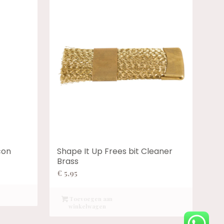
con
Shape It Up Frees bit Cleaner
Brass
:
€
5,95
Toevoegen aan
winkelwagen