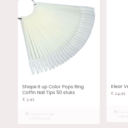
Klear V
Shape it up Color Pops Ring
Coffin Nail Tips 50 stuks
€
24,95
€
3,95
Toevo
Toevoegen aan
winke
winkelwagen