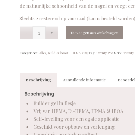
de natuurlijke schoonheid van de nagel en voegt een
Slechts 2 resterend op voorraad (kan nabesteld worden
Toevoegen aan winkelwagen
Categorieën:
Alles
,
Build & boost - HEMA VRIJ
Tag:
Twenty Pro
Merk:
Twenty 
Beschrijving
Aanvullende informatie
Beoordel
Beschrijving
Builder gel in flesje
Vrij van HEMA, Di-HEMA, HPMA & IBOA
Self-levelling voor een egale applicatie
Geschikt voor opbouw en verlenging
Langdurig en sterk resultaat