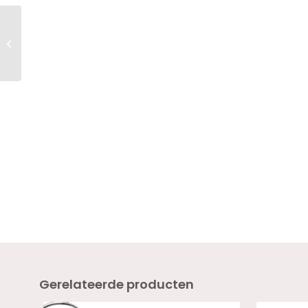
Twenty Pro Build &
Boost CLEO 18ml –
HEMA VRIJ
Gerelateerde producten