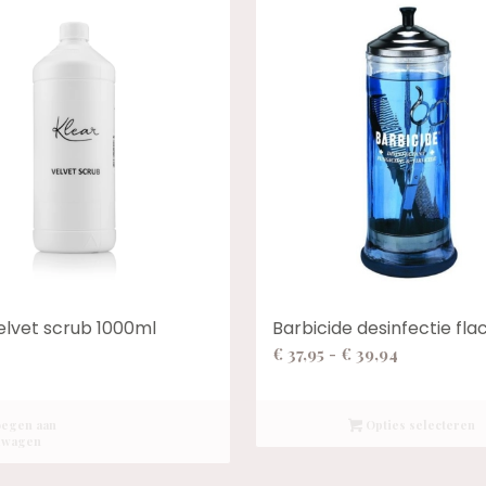
elvet scrub 1000ml
Barbicide desinfectie fla
Prijsklasse
€
37,95
-
€
39,94
€ 37,95
tot
egen aan
Opties selecteren
€ 39,94
lwagen