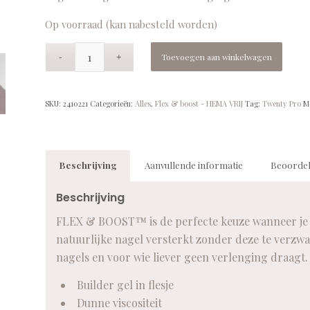
Op voorraad (kan nabesteld worden)
Toevoegen aan winkelwagen
SKU:
2410221
Categorieën:
Alles
,
Flex & boost - HEMA VRIJ
Tag:
Twenty Pro
M
Beschrijving
Aanvullende informatie
Beoordel
Beschrijving
FLEX & BOOST™ is de perfecte keuze wanneer je op
natuurlijke nagel versterkt zonder deze te verzw
nagels en voor wie liever geen verlenging draagt.
Builder gel in flesje
Dunne viscositeit