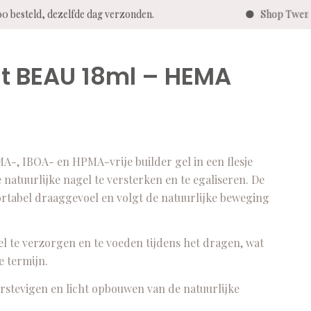
ld, dezelfde dag verzonden.
Shop Twenty Pro - 
st BEAU 18ml – HEMA
 IBOA- en HPMA-vrije builder gel in een flesje
 natuurlijke nagel te versterken en te egaliseren. De
ortabel draaggevoel en volgt de natuurlijke beweging
l te verzorgen en te voeden tijdens het dragen, wat
e termijn.
verstevigen en licht opbouwen van de natuurlijke