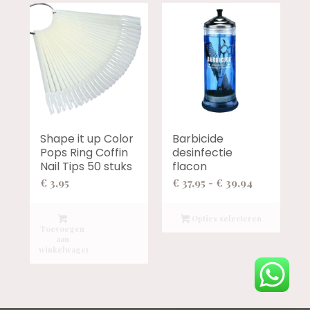
Barbicide
Shape it up Color
desinfectie
Pops Ring Coffin
flacon
Nail Tips 50 stuks
Prijsklasse:
€
37,95
-
€
39,94
€
3,95
€ 37,95
tot
Opties selecteren
Toevoegen
€ 39,94
aan
winkelwagen