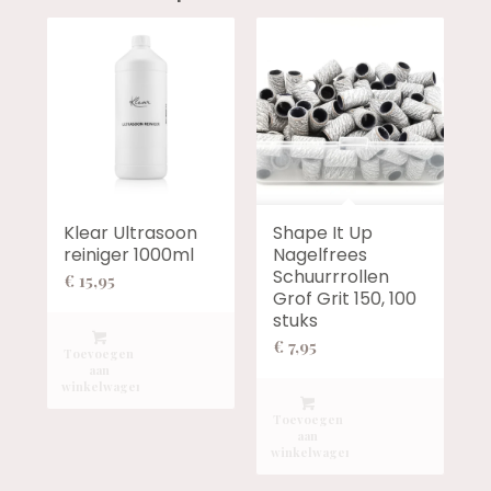
Klear Ultrasoon
Shape It Up
reiniger 1000ml
Nagelfrees
Schuurrrollen
€
15,95
Grof Grit 150, 100
stuks
€
7,95
Toevoegen
aan
winkelwagen
Toevoegen
aan
winkelwagen