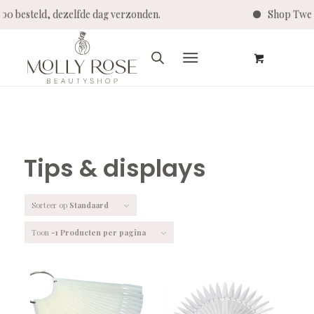
teld, dezelfde dag verzonden.
Shop Twenty Pro 
Tips & displays
Sorteer op
Standaard
Toon
-1 Producten per pagina