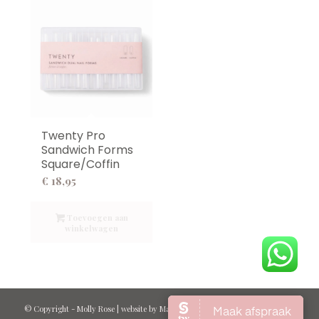
Twenty Pro
Sandwich Forms
Square/Coffin
€
18,95
Toevoegen aan
winkelwagen
© Copyright -
Molly Rose
| website by
Marcel Kraan