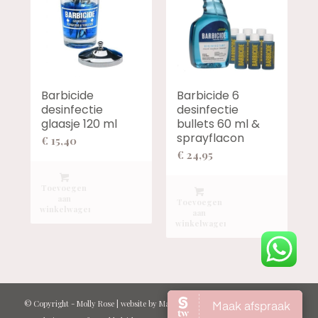
Barbicide
Barbicide 6
desinfectie
desinfectie
glaasje 120 ml
bullets 60 ml &
sprayflacon
€
15,40
€
24,95
Toevoegen
aan
Toevoegen
winkelwagen
aan
winkelwagen
© Copyright -
Molly Rose
| website by
Marcel Kraan