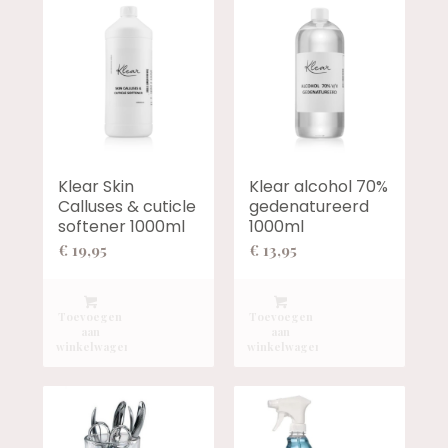
Klear Skin
Klear alcohol 70%
Calluses & cuticle
gedenatureerd
softener 1000ml
1000ml
€
19,95
€
13,95
Toevoegen
Toevoegen
aan
aan
winkelwagen
winkelwagen