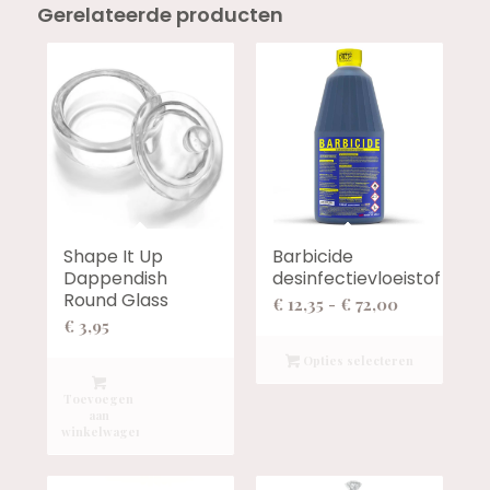
Gerelateerde producten
Shape It Up
Barbicide
Dappendish
desinfectievloeistof
Round Glass
Prijsklasse:
€
12,35
-
€
72,00
€
3,95
€ 12,35
tot
Opties selecteren
€ 72,00
Toevoegen
aan
winkelwagen