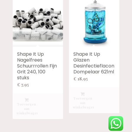
Shape It Up
Shape It Up
Nagelfrees
Glazen
Schuurrrollen Fijn
Desinfectieflacon
Grit 240, 100
Dompelaar 621ml
stuks
€
18,95
€
7,95
Toevoegen
aan
Toevoegen
winkelwagen
aan
winkelwagen