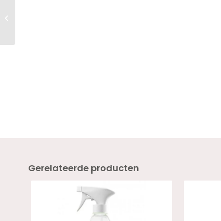
Twenty Pro Gel Colour
AFTER DARK 18ml
Gerelateerde producten