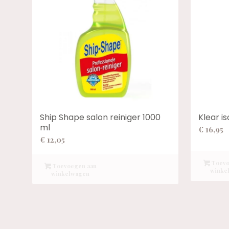
Ship Shape salon reiniger 1000
Klear i
ml
€
16,95
€
12,05
Toevo
Toevoegen aan
winke
winkelwagen