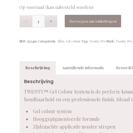
Op voorraad (kan nabesteld worden)
Toevoegen aan winkelwagen
SKU:
3123459
Categorieën:
Alles
,
Gel colour
Tag:
Twenty Pro
Merk:
Twenty Pro
Beschrijving
Aanvullende informatie
Beoordel
Beschrijving
TWENTY™ Gel Colour System is de perfecte keuze v
houdbaarheid en een professionele finish. Ideaal 
Gel colour system
Hooggepigmenteerde formule
Zijdezachte applicatie zonder strepen