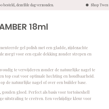
0 besteld, dezelfde dag verzonden.
Shop Twenty 
 AMBER 18ml
nteerde gel polish met een gladde, zijdezachte
mule zorgt voor een egale dekking zonder strepen en
nvoudig te verwijderen zonder de natuurlijke nagel te
 en top coat voor optimale hechting en houdbaarheid.
p de natuurlijke nagel of over een builder base.
gouden gloed. Perfect als basis voor tortoiseshell
ge uitstraling te creëren. Een veelzijdige kleur voor