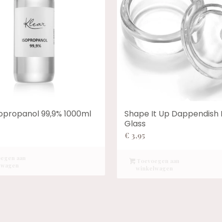
sopropanol 99,9% 1000ml
Shape It Up Dappendish
Glass
€
3,95
egen aan
Toevoegen aan
lwagen
winkelwagen