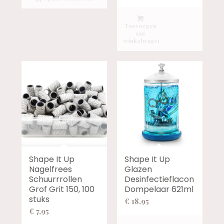
€ 72,00
Toevoegen
aan
winkelwagen
Shape It Up
Shape It Up
Nagelfrees
Glazen
Schuurrrollen
Desinfectieflacon
Grof Grit 150, 100
Dompelaar 621ml
stuks
€
18,95
€
7,95