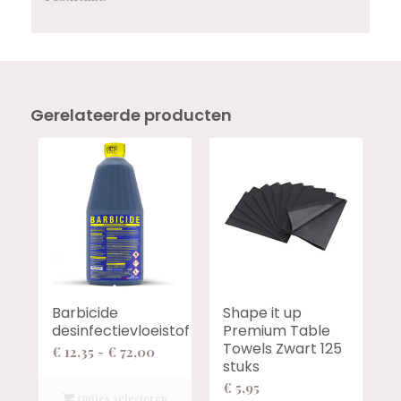
Gerelateerde producten
Barbicide
Shape it up
desinfectievloeistof
Premium Table
Towels Zwart 125
Prijsklasse:
€
12,35
-
€
72,00
stuks
€ 12,35
€
5,95
tot
Opties selecteren