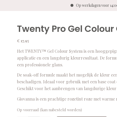
Op werkdagen voor 14:
Twenty Pro Gel Colou
€
17,95
Het TWENTY™ Gel Colour System is een hooggepigme
applicatie en een langdurig kleurresultaat. De for
een professionele glans.
De soak-off formule maakt het mogelijk de kleur ee
beschadigen. Ideaal voor gebruik met een base coat
Geschikt voor het aanbrengen van langdurige kleur o
Giovanna is een prachtige rozetint roze met warme n
Op voorraad (kan nabesteld worden)