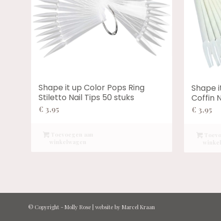
Shape it up Color Pops Ring
Shape i
Stiletto Nail Tips 50 stuks
Coffin N
€
3,95
€
3,95
Toevoegen aan
Toevo
winkelwagen
winke
© Copyright -
Molly Rose
| website by
Marcel Kraan