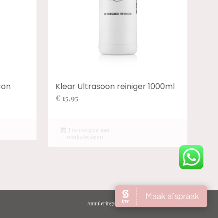
con
Klear Ultrasoon reiniger 1000ml
:
€
15,95
Toevoegen aan
winkelwagen
Annulerings- en afspraakbeleid