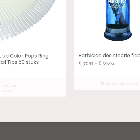
Barbicide desinfectie fla
t up Color Pops Ring
ail Tips 50 stuks
Prijsklasse
€
37,95
-
€
39,94
€ 37,95
tot
Opties selecteren
€ 39,94
egen aan
lwagen