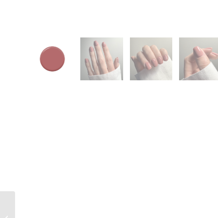
Twenty Pro Gel Colour
SUEDE 18ml – HEMA