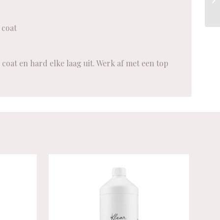
 coat
coat en hard elke laag uit. Werk af met een top