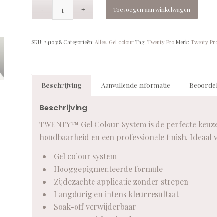
Toevoegen aan winkelwagen
SKU:
2410318
Categorieën:
Alles
,
Gel colour
Tag:
Twenty Pro
Merk:
Twenty Pr
Beschrijving
Aanvullende informatie
Beoordel
Beschrijving
TWENTY™ Gel Colour System is de perfecte keuze v
houdbaarheid en een professionele finish. Ideaal 
Gel colour system
Hooggepigmenteerde formule
Zijdezachte applicatie zonder strepen
Langdurig en intens kleurresultaat
Soak-off verwijderbaar