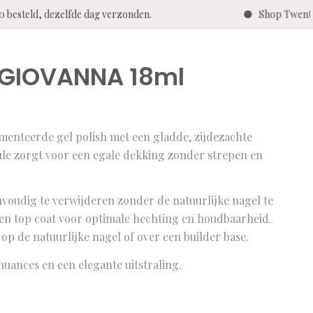
00 besteld, dezelfde dag verzonden.
Shop Twenty
r GIOVANNA 18ml
nteerde gel polish met een gladde, zijdezachte
mule zorgt voor een egale dekking zonder strepen en
nvoudig te verwijderen zonder de natuurlijke nagel te
 en top coat voor optimale hechting en houdbaarheid.
p de natuurlijke nagel of over een builder base.
uances en een elegante uitstraling.