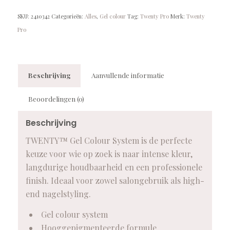
SKU:
2410342
Categorieën:
Alles
,
Gel colour
Tag:
Twenty Pro
Merk:
Twenty
Pro
Beschrijving
Aanvullende informatie
Beoordelingen (0)
Beschrijving
TWENTY™ Gel Colour System is de perfecte
keuze voor wie op zoek is naar intense kleur,
langdurige houdbaarheid en een professionele
finish. Ideaal voor zowel salongebruik als high-
end nagelstyling.
Gel colour system
Hooggepigmenteerde formule