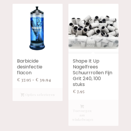
Barbicide
Shape It Up
desinfectie
Nagelfrees
flacon
Schuurrrollen Fijn
Grit 240, 100
Prijsklasse:
€
37,95
-
€
39,94
stuks
€ 37,95
€
7,95
tot
Opties selecteren
€ 39,94
Toevoegen
aan
winkelwagen