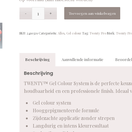
Toevoegen aan winkelwagen
SKU:
2410329
Categorieën:
Alles
,
Gel colour
Tag:
Twenty Pro
Merk:
Twenty Pr
Beschrijving
Aanvullende informatie
Beoordel
Beschrijving
TWENTY™ Gel Colour System is de perfecte keuze v
houdbaarheid en een professionele finish. Ideaal 
Gel colour system
Hooggepigmenteerde formule
Zijdezachte applicatie zonder strepen
Langdurig en intens kleurresultaat