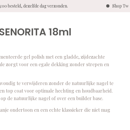
00 besteld, dezelfde dag verzonden.
Shop Twent
 SENORITA 18ml
nteerde gel polish met een gladde, zijdezachte
mule zorgt voor een egale dekking zonder strepen en
nvoudig te verwijderen zonder de natuurlijke nagel te
 en top coat voor optimale hechting en houdbaarheid.
p de natuurlijke nagel of over een builder base.
ranje ondertoon en een echte klassieker die niet mag