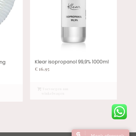
Klear isopropanol 99,9% 1000ml
ing
€
16,95
Toevoegen aan
winkelwagen