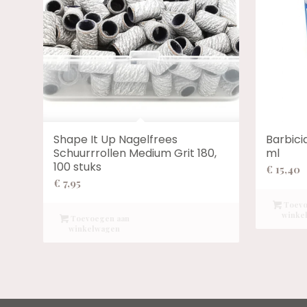
Shape It Up Nagelfrees
Barbici
Schuurrrollen Medium Grit 180,
ml
100 stuks
€
15,40
€
7,95
Toevo
winke
Toevoegen aan
winkelwagen