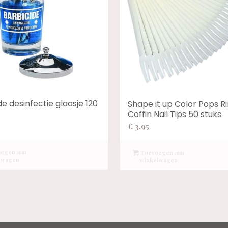
de desinfectie glaasje 120
Shape it up Color Pops R
Coffin Nail Tips 50 stuks
€
3,95
egen aan
Toevoegen aan
lwagen
winkelwagen