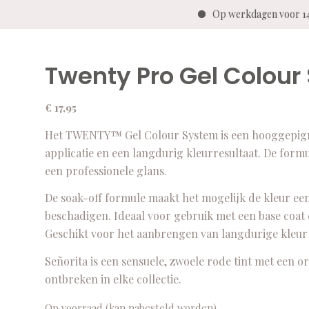
Op werkdagen voor 14:
Twenty Pro Gel Colour
€
17,95
Het TWENTY™ Gel Colour System is een hooggepigme
applicatie en een langdurig kleurresultaat. De for
een professionele glans.
De soak-off formule maakt het mogelijk de kleur ee
beschadigen. Ideaal voor gebruik met een base coat
Geschikt voor het aanbrengen van langdurige kleur o
Señorita is een sensuele, zwoele rode tint met een o
ontbreken in elke collectie.
Op voorraad (kan nabesteld worden)