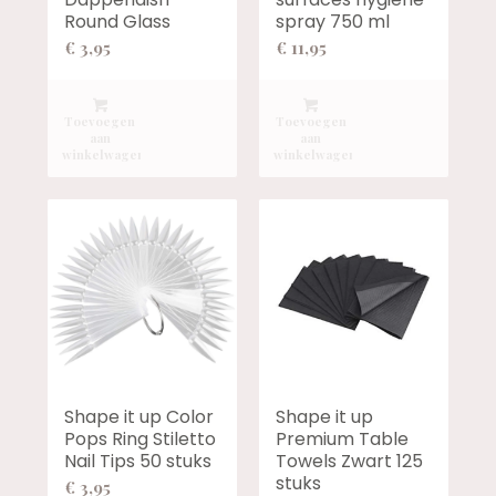
Round Glass
spray 750 ml
€
3,95
€
11,95
Toevoegen
Toevoegen
aan
aan
winkelwagen
winkelwagen
Shape it up Color
Shape it up
Pops Ring Stiletto
Premium Table
Nail Tips 50 stuks
Towels Zwart 125
stuks
€
3,95