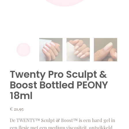
Twenty Pro Sculpt &
Boost Bottled PEONY
18ml
€
21,95
De TWENTY™ Sculpt & Boost™ is een hard gel in
een flesje met een medium viscositeit, ontwikkeld