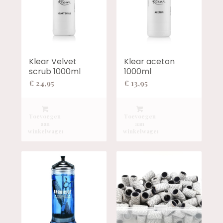
Klear Velvet
Klear aceton
scrub 1000ml
1000ml
€
24,95
€
13,95
Toevoegen
Toevoegen
aan
aan
winkelwagen
winkelwagen