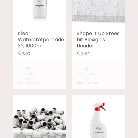
Klear
Shape It Up Frees
Waterstofperoxide
bit Plexiglas
3% 1000ml
Houder
€
7,95
€
3,95
Toevoegen
Toevoegen
aan
aan
winkelwagen
winkelwagen