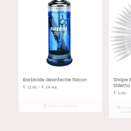
Barbicide desinfectie flacon
Shape i
Stiletto
Prijsklasse:
€
37,95
-
€
39,94
€
3,95
€ 37,95
tot
Opties selecteren
€ 39,94
Toevo
winke