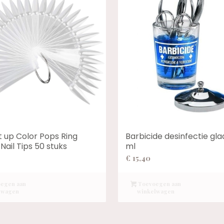
t up Color Pops Ring
Barbicide desinfectie gla
 Nail Tips 50 stuks
ml
€
15,40
egen aan
Toevoegen aan
lwagen
winkelwagen