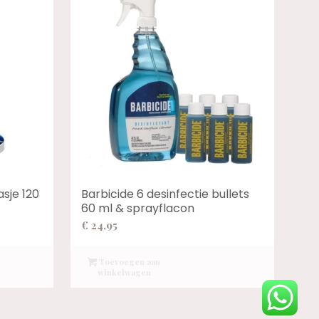
asje 120
Barbicide 6 desinfectie bullets
60 ml & sprayflacon
€
24,95
Toevoegen aan
winkelwagen