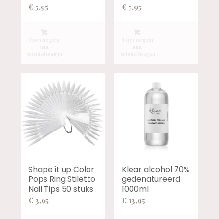
€
5,95
€
5,95
Toevoegen
Toevoegen
aan
aan
winkelwagen
winkelwagen
Shape it up Color
Klear alcohol 70%
Pops Ring Stiletto
gedenatureerd
Nail Tips 50 stuks
1000ml
€
3,95
€
13,95