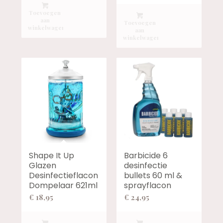
Toevoegen
aan
Toevoegen
winkelwagen
aan
winkelwagen
Shape It Up
Barbicide 6
Glazen
desinfectie
Desinfectieflacon
bullets 60 ml &
Dompelaar 621ml
sprayflacon
€
18,95
€
24,95