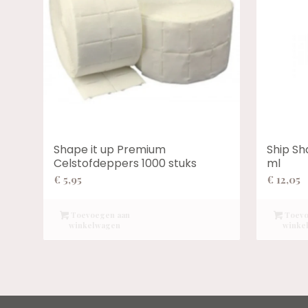
Shape it up Premium
Ship Sh
Celstofdeppers 1000 stuks
ml
€
5,95
€
12,05
Toevoegen aan
Toevo
winkelwagen
winke