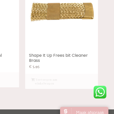
l
Shape It Up Frees bit Cleaner
Brass
€
5,95
Toevoegen aan
winkelwagen