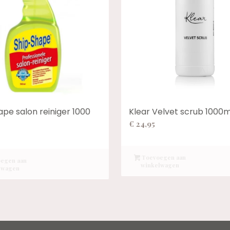
ape salon reiniger 1000
Klear Velvet scrub 1000m
€
24,95
Toevoegen aan
egen aan
winkelwagen
lwagen