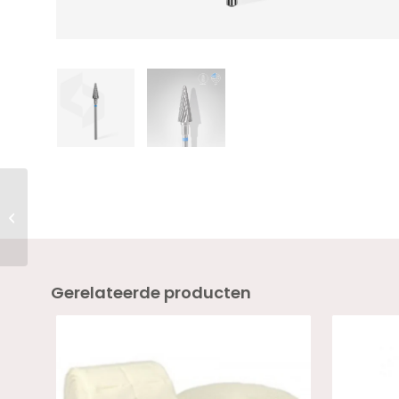
Staleks Carbide nail
drill bit corn blue
EXPERT head diameter
5 mm / working...
Gerelateerde producten