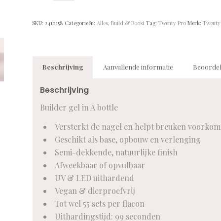
SKU:
2410158
Categorieën:
Alles
,
Build & Boost
Tag:
Twenty Pro
Merk:
Twenty
Beschrijving
Aanvullende informatie
Beoordel
Beschrijving
Builder gel in A bottle
Versterkt de nagel en helpt breuken voorko
Geschikt als base, opbouw en verlenging
Semi-dekkende, natuurlijke finish
Afweekbaar of opvulbaar
UV & LED uithardend
Vegan & dierproefvrij
Tot wel 55 sets per flacon
Uithardingstijd: 99 seconden