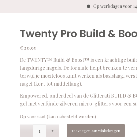
Op werkdagen voor 14:
Twenty Pro Build & B
€
20,95
De TWENTY™ Build & Boost™ is een krachtige builder
langdurige nagels. De formule helpt breuken te ver
terwijl je moeiteloos kunt werken als basislaag, ve
nagel (kort tot middellang).
Empowered, onderdeel van de Glitterati BUILD & BO
gel met verfijnde zilveren micro-glitters voor een su
Op voorraad (kan nabesteld worden)
Toevoegen aan winkelwagen