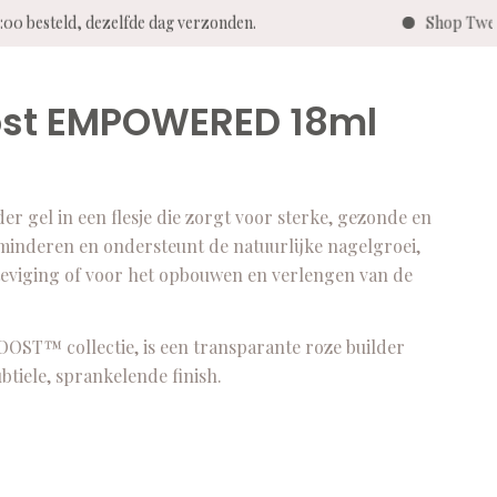
00 besteld, dezelfde dag verzonden.
Shop Twent
oost EMPOWERED 18ml
 gel in een flesje die zorgt voor sterke, gezonde en
minderen en ondersteunt de natuurlijke nagelgroei,
rsteviging of voor het opbouwen en verlengen van de
OST™ collectie, is een transparante roze builder
btiele, sprankelende finish.