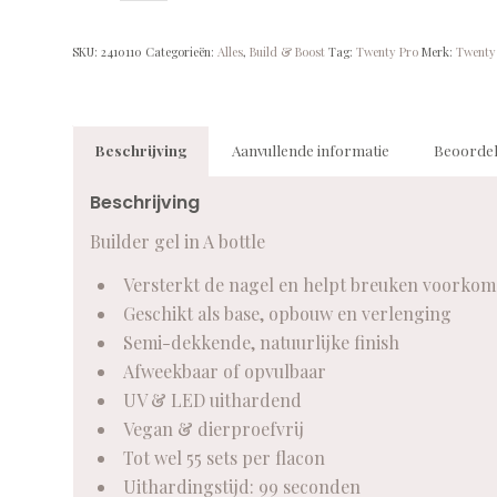
SKU:
2410110
Categorieën:
Alles
,
Build & Boost
Tag:
Twenty Pro
Merk:
Twenty
Beschrijving
Aanvullende informatie
Beoordel
Beschrijving
Builder gel in A bottle
Versterkt de nagel en helpt breuken voorko
Geschikt als base, opbouw en verlenging
Semi-dekkende, natuurlijke finish
Afweekbaar of opvulbaar
UV & LED uithardend
Vegan & dierproefvrij
Tot wel 55 sets per flacon
Uithardingstijd: 99 seconden