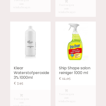
Toevoegen
aan
Toevoegen
winkelwagen
aan
winkelwagen
Klear
Ship Shape salon
Waterstofperoxide
reiniger 1000 ml
3% 1000ml
€
12,05
€
7,95
Toevoegen
aan
Toevoegen
winkelwagen
aan
winkelwagen