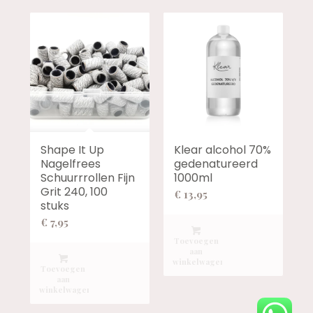
Shape It Up
Klear alcohol 70%
Nagelfrees
gedenatureerd
Schuurrrollen Fijn
1000ml
Grit 240, 100
€
13,95
stuks
€
7,95
Toevoegen
aan
winkelwagen
Toevoegen
aan
winkelwagen