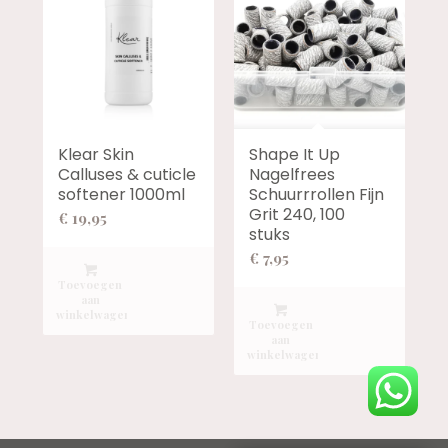
Klear Skin
Shape It Up
Calluses & cuticle
Nagelfrees
softener 1000ml
Schuurrrollen Fijn
Grit 240, 100
€
19,95
stuks
€
7,95
Toevoegen
aan
winkelwagen
Toevoegen
aan
winkelwagen