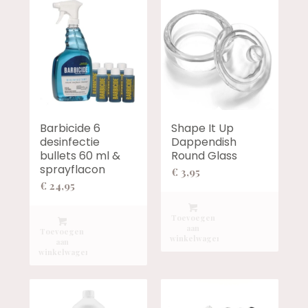
Barbicide 6
Shape It Up
desinfectie
Dappendish
bullets 60 ml &
Round Glass
sprayflacon
€
3,95
€
24,95
Toevoegen
aan
Toevoegen
winkelwagen
aan
winkelwagen