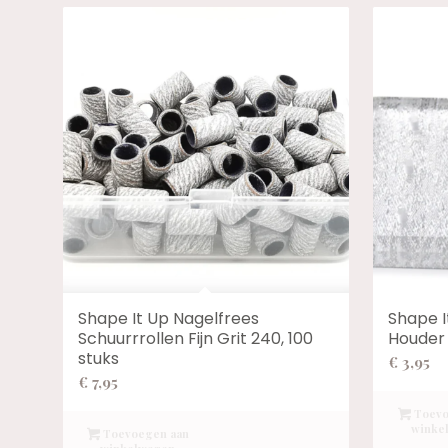
Shape It Up Nagelfrees
Shape I
Schuurrrollen Fijn Grit 240, 100
Houder
stuks
€
3,95
€
7,95
Toevo
winke
Toevoegen aan