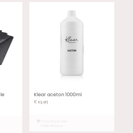
le
Klear aceton 1000ml
€
13,95
Toevoegen aan
winkelwagen