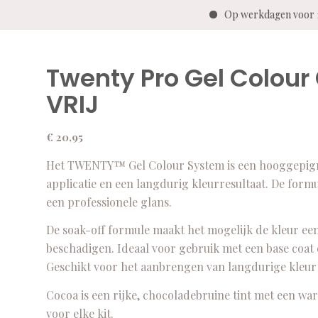
Op werkdagen voor 14
Twenty Pro Gel Colou
VRIJ
€
20,95
Het TWENTY™ Gel Colour System is een hooggepigme
applicatie en een langdurig kleurresultaat. De for
een professionele glans.
De soak-off formule maakt het mogelijk de kleur ee
beschadigen. Ideaal voor gebruik met een base coat
Geschikt voor het aanbrengen van langdurige kleur o
Cocoa is een rijke, chocoladebruine tint met een wa
voor elke kit.