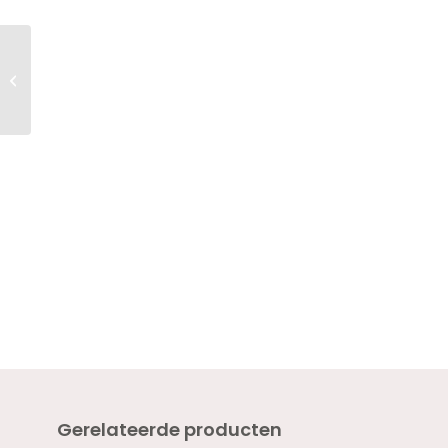
Twenty Pro Gel Colour
TOFFEE 18ml – HEMA
VRIJ
Gerelateerde producten