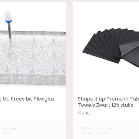
t Up Frees bit Plexiglas
Shape it up Premium Tab
Towels Zwart 125 stuks
€
5,95
egen aan
Toevoegen aan
lwagen
winkelwagen