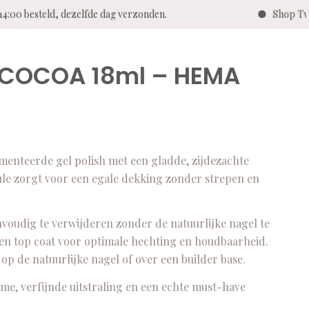
:00 besteld, dezelfde dag verzonden.
Shop Twent
r COCOA 18ml – HEMA
nteerde gel polish met een gladde, zijdezachte
mule zorgt voor een egale dekking zonder strepen en
nvoudig te verwijderen zonder de natuurlijke nagel te
 en top coat voor optimale hechting en houdbaarheid.
p de natuurlijke nagel of over een builder base.
rme, verfijnde uitstraling en een echte must-have