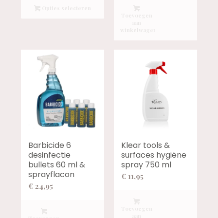
tot
Opties selecteren
Toevoegen
€ 39,94
aan
winkelwagen
Barbicide 6
Klear tools &
desinfectie
surfaces hygiëne
bullets 60 ml &
spray 750 ml
sprayflacon
€
11,95
€
24,95
Toevoegen
aan