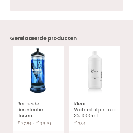
Gerelateerde producten
Barbicide
Klear
desinfectie
Waterstofperoxide
flacon
3% 1000ml
Prijsklasse:
€
37,95
-
€
39,94
€
7,95
€ 37,95