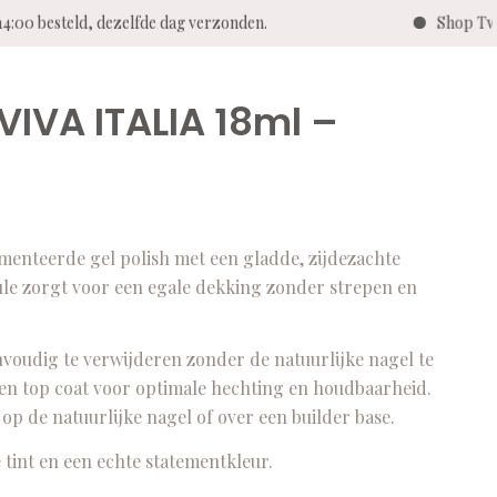
:00 besteld, dezelfde dag verzonden.
Shop Twen
VIVA ITALIA 18ml –
nteerde gel polish met een gladde, zijdezachte
mule zorgt voor een egale dekking zonder strepen en
nvoudig te verwijderen zonder de natuurlijke nagel te
 en top coat voor optimale hechting en houdbaarheid.
p de natuurlijke nagel of over een builder base.
e tint en een echte statementkleur.