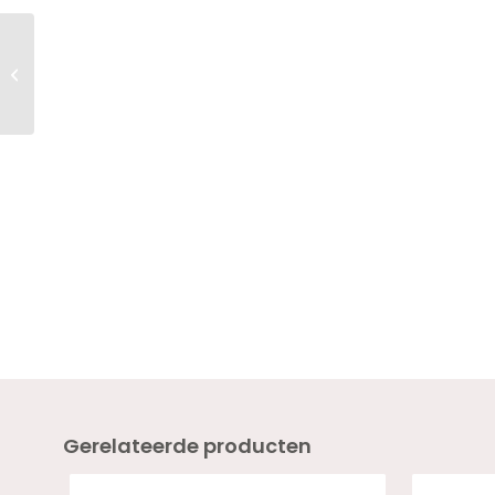
Twenty Pro Gel Colour
UPPER EAST SIDE 18ml
Gerelateerde producten