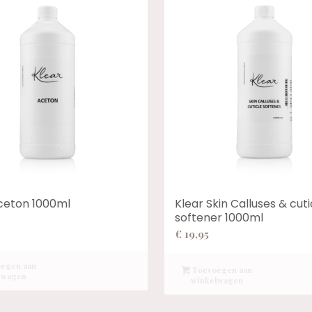
ceton 1000ml
Klear Skin Calluses & cuti
softener 1000ml
€
19,95
egen aan
Toevoegen aan
lwagen
winkelwagen