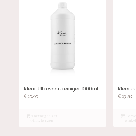
Klear Ultrasoon reiniger 1000ml
Klear a
€
15,95
€
13,95
Toevoegen aan
Toevo
winkelwagen
winke