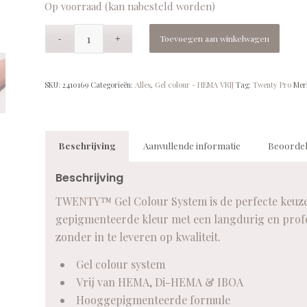
Op voorraad (kan nabesteld worden)
Toevoegen aan winkelwagen
SKU:
2410169
Categorieën:
Alles
,
Gel colour - HEMA VRIJ
Tag:
Twenty Pro
Mer
Beschrijving
Aanvullende informatie
Beoordel
Beschrijving
TWENTY™ Gel Colour System is de perfecte keuze v
gepigmenteerde kleur met een langdurig en profes
zonder in te leveren op kwaliteit.
Gel colour system
Vrij van HEMA, Di-HEMA & IBOA
Hooggepigmenteerde formule