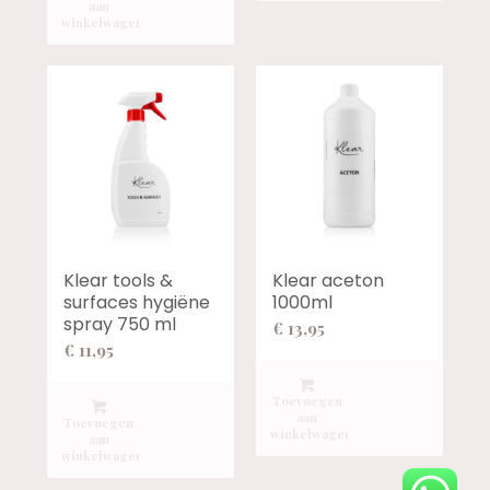
aan
winkelwagen
Klear tools &
Klear aceton
surfaces hygiëne
1000ml
spray 750 ml
€
13,95
€
11,95
Toevoegen
aan
Toevoegen
winkelwagen
aan
winkelwagen