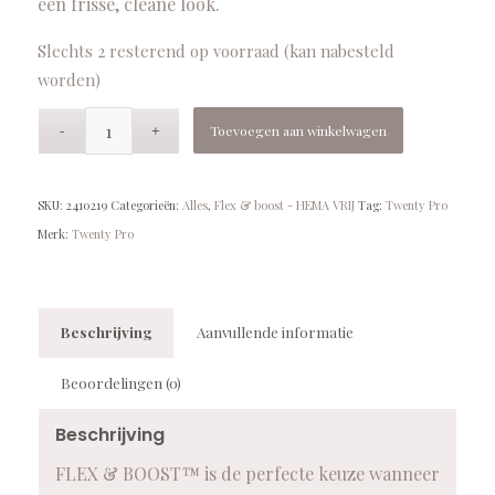
een frisse, cleane look.
Slechts 2 resterend op voorraad (kan nabesteld
worden)
Toevoegen aan winkelwagen
SKU:
2410219
Categorieën:
Alles
,
Flex & boost - HEMA VRIJ
Tag:
Twenty Pro
Merk:
Twenty Pro
Beschrijving
Aanvullende informatie
Beoordelingen (0)
Beschrijving
FLEX & BOOST™ is de perfecte keuze wanneer