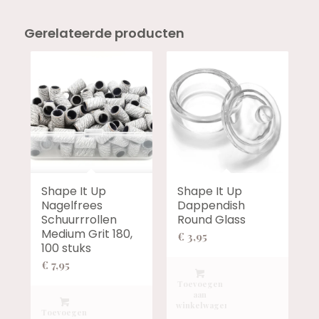
Gerelateerde producten
Shape It Up
Shape It Up
Nagelfrees
Dappendish
Schuurrrollen
Round Glass
Medium Grit 180,
€
3,95
100 stuks
€
7,95
Toevoegen
aan
winkelwagen
Toevoegen