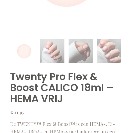
Twenty Pro Flex &
Boost CALICO 18ml –
HEMA VRIJ
€
21,95
De TWENTY™ Flex & Boost™ is een HEMA-, Di-
HEMA-, IBOA- en HPMA-vrije builder gel in een