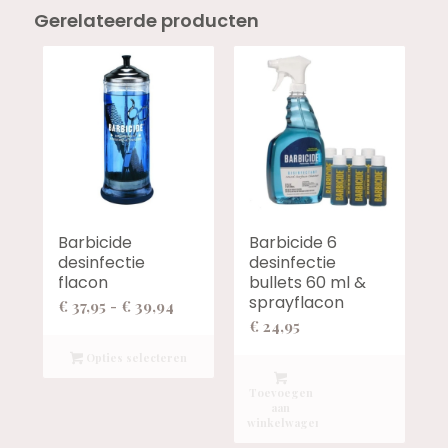
Gerelateerde producten
Barbicide
Barbicide 6
desinfectie
desinfectie
flacon
bullets 60 ml &
sprayflacon
Prijsklasse:
€
37,95
-
€
39,94
€
24,95
€ 37,95
tot
Opties selecteren
€ 39,94
Toevoegen
aan
winkelwagen