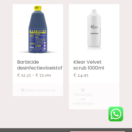
Barbicide
Klear Velvet
desinfectievloeistof
scrub 1000ml
Prijsklasse:
€
12,35
-
€
72,00
€
24,95
€ 12,35
tot
Opties selecteren
Toevoegen
€ 72,00
aan
winkelwagen