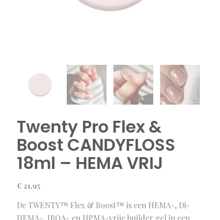
Twenty Pro Flex &
Boost CANDYFLOSS
18ml – HEMA VRIJ
€
21,95
De TWENTY™ Flex & Boost™ is een HEMA-, Di-
HEMA-, IBOA- en HPMA-vrije builder gel in een