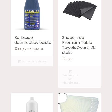
Barbicide
Shape it up
desinfectievloeistof
Premium Table
Towels Zwart 125
Prijsklasse:
€
12,35
-
€
72,00
stuks
€ 12,35
€
5,95
tot
Opties selecteren
€ 72,00
Toevoegen
aan
winkelwagen