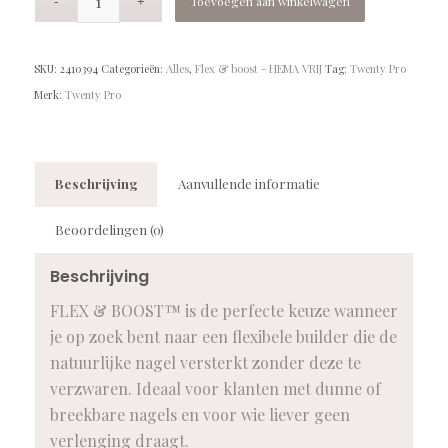
Toevoegen aan winkelwagen
SKU:
2410394
Categorieën:
Alles
,
Flex & boost - HEMA VRIJ
Tag:
Twenty Pro
Merk:
Twenty Pro
Beschrijving
Aanvullende informatie
Beoordelingen (0)
Beschrijving
FLEX & BOOST™ is de perfecte keuze wanneer
je op zoek bent naar een flexibele builder die de
natuurlijke nagel versterkt zonder deze te
verzwaren. Ideaal voor klanten met dunne of
breekbare nagels en voor wie liever geen
verlenging draagt.