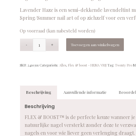
Lavender Haze is een semi-dekkende lavendeltint me
Spring/Summer nail art of op zichzelf voor een verfi
Op voorraad (kan nabesteld worden)
Toevoegen aan winkelwagen
SKU:
2410391
Categorieën:
Alles
,
Flex & boost - HEMA VRIJ
Tag:
Twenty Pro
M
Beschrijving
Aanvullende informatie
Beoordel
Beschrijving
FLEX & BOOST™ is de perfecte keuze wanneer je op
natuurlijke nagel versterkt zonder deze te verzw
nagels en voor wie liever geen verlenging draagt.