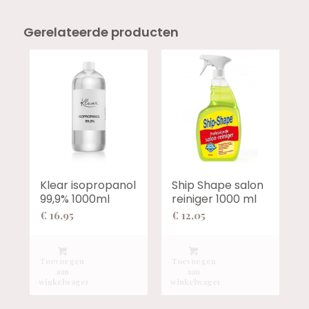
Gerelateerde producten
Klear isopropanol
Ship Shape salon
99,9% 1000ml
reiniger 1000 ml
€
16,95
€
12,05
Toevoegen
Toevoegen
aan
aan
winkelwagen
winkelwagen