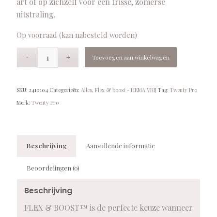
art of op zichzelf voor een frisse, zomerse
uitstraling.
Op voorraad (kan nabesteld worden)
Toevoegen aan winkelwagen
SKU:
2410104
Categorieën:
Alles
,
Flex & boost - HEMA VRIJ
Tag:
Twenty Pro
Merk:
Twenty Pro
Beschrijving
Aanvullende informatie
Beoordelingen (0)
Beschrijving
FLEX & BOOST™ is de perfecte keuze wanneer