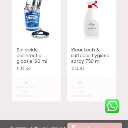
Barbicide
Klear tools &
desinfectie
surfaces hygiëne
glaasje 120 ml
spray 750 ml
€
15,40
€
11,95
Toevoegen
Toevoegen
aan
aan
winkelwagen
winkelwagen
© Copyright -
Molly Rose
| website by
Marcel Kraan