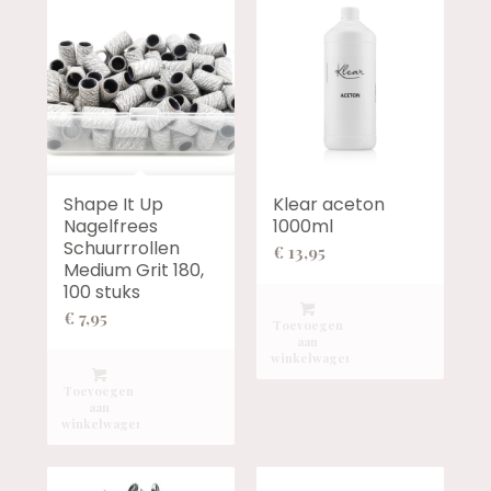
Shape It Up
Klear aceton
Nagelfrees
1000ml
Schuurrrollen
€
13,95
Medium Grit 180,
100 stuks
€
7,95
Toevoegen
aan
winkelwagen
Toevoegen
aan
winkelwagen