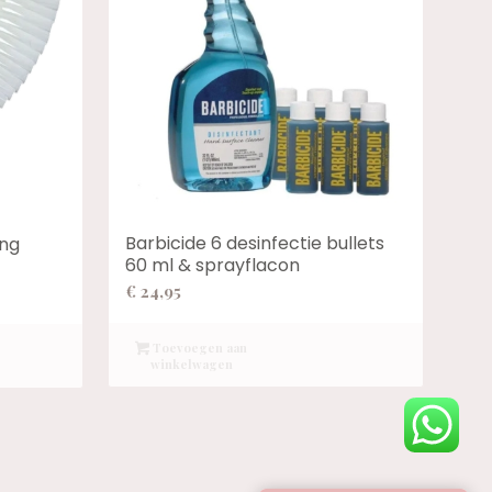
Barbicide 6 desinfectie bullets
ing
60 ml & sprayflacon
€
24,95
Toevoegen aan
winkelwagen