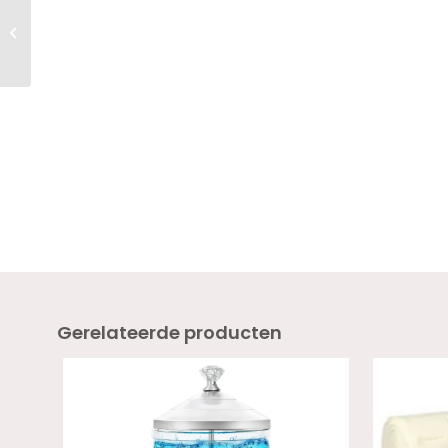
Twenty Pro Full Cover
Soft Tips – Square –
Long – Sculpted...
Gerelateerde producten