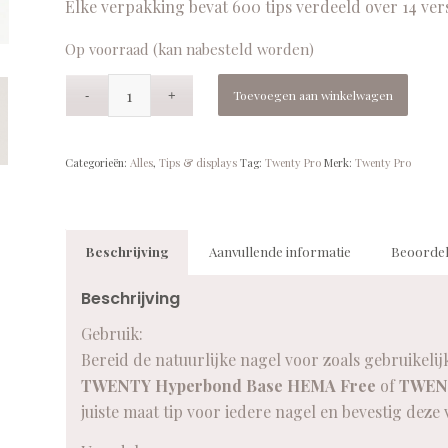
Elke verpakking bevat 600 tips verdeeld over 14 ve
Op voorraad (kan nabesteld worden)
Toevoegen aan winkelwagen
Categorieën:
Alles
,
Tips & displays
Tag:
Twenty Pro
Merk:
Twenty Pro
Beschrijving
Aanvullende informatie
Beoordel
Beschrijving
Gebruik:
Bereid de natuurlijke nagel voor zoals gebruikelij
TWENTY Hyperbond Base HEMA Free
of
TWENT
juiste maat tip voor iedere nagel en bevestig deze 