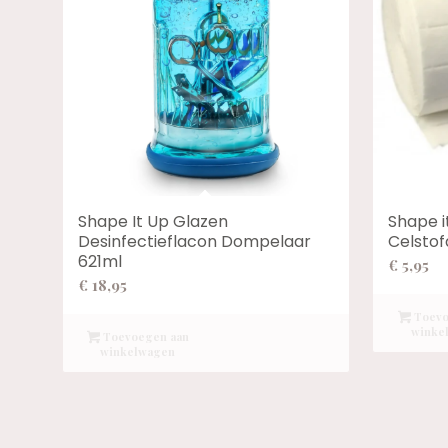
Shape It Up Glazen
Shape 
Desinfectieflacon Dompelaar
Celstof
621ml
€
5,95
€
18,95
Toevo
winke
Toevoegen aan
winkelwagen