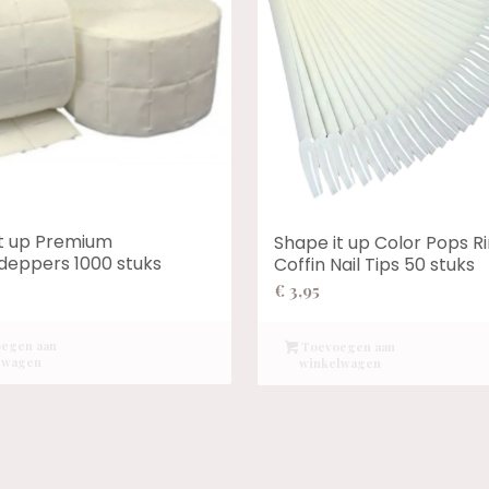
it up Premium
Shape it up Color Pops R
deppers 1000 stuks
Coffin Nail Tips 50 stuks
€
3,95
egen aan
Toevoegen aan
lwagen
winkelwagen