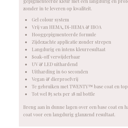
gepigmenteerde kleur met een langdurig en profes
zonder in te leveren op kwaliteit.
Gel colour system
Vrij van HEMA, Di-HEMA & IBOA
Hooggepigmenteerde formule
Zijdezachte applicatie zonder strepen
Langdurig en intens kleurresultaat
Soak-off verwijderbaar
UV & LED uithardend
Uitharding in 60 seconden
Vegan & dierproefvrij
Te gebruiken met TWENTY™ base coat en top
Tot wel 85 sets per 18 ml bottle
Breng aan in dunne lagen over een base coat en ha
coat voor een langdurig glanzend resultaat.