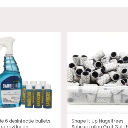
de 6 desinfectie bullets
Shape It Up Nagelfrees
 sprayflacon
Schuurrrollen Grof Grit 15