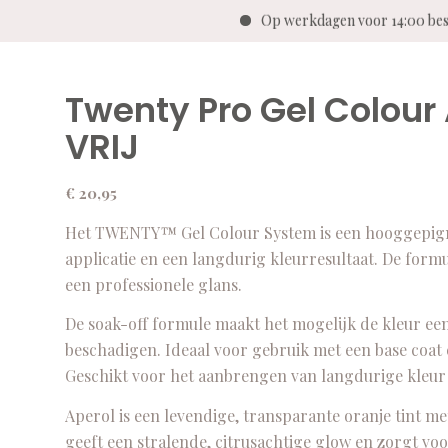
Op werkdagen voor 14:00 besteld, 
Twenty Pro Gel Colour
VRIJ
€
20,95
Het TWENTY™ Gel Colour System is een hooggepigme
applicatie en een langdurig kleurresultaat. De for
een professionele glans.
De soak-off formule maakt het mogelijk de kleur ee
beschadigen. Ideaal voor gebruik met een base coat
Geschikt voor het aanbrengen van langdurige kleur o
Aperol is een levendige, transparante oranje tint met 
geeft een stralende, citrusachtige glow en zorgt voo