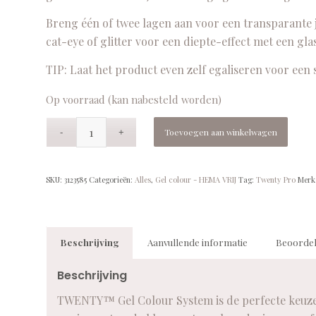
Breng één of twee lagen aan voor een transparante je
cat-eye of glitter voor een diepte-effect met een glas
TIP: Laat het product even zelf egaliseren voor een 
Op voorraad (kan nabesteld worden)
Toevoegen aan winkelwagen
SKU:
3123585
Categorieën:
Alles
,
Gel colour - HEMA VRIJ
Tag:
Twenty Pro
Merk
Beschrijving
Aanvullende informatie
Beoordel
Beschrijving
TWENTY™ Gel Colour System is de perfecte keuze v