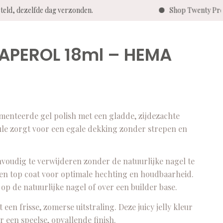
dezelfde dag verzonden.
Shop Twenty Pro - Vir
 APEROL 18ml – HEMA
nteerde gel polish met een gladde, zijdezachte
mule zorgt voor een egale dekking zonder strepen en
nvoudig te verwijderen zonder de natuurlijke nagel te
 en top coat voor optimale hechting en houdbaarheid.
p de natuurlijke nagel of over een builder base.
een frisse, zomerse uitstraling. Deze juicy jelly kleur
r een speelse, opvallende finish.